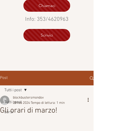
Chiamaci
Info: 353/4620963
Scrivici
Post
Tutti i post
blockbustersmondov
Tutti i post
28 feb 2024
Tempo di lettura: 1 min
Gli orari di marzo!
corsi