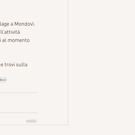
llage a Mondovì. 
'attività 
oi al momento 
 trovi sulla 
dovì