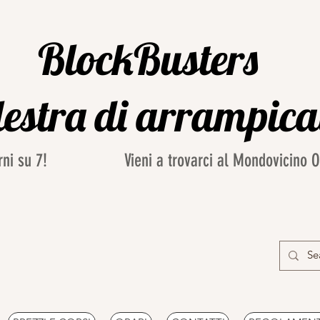
BlockBusters
estra di arrampic
iorni su 7! Vieni a trovarci al Mondovicino Out