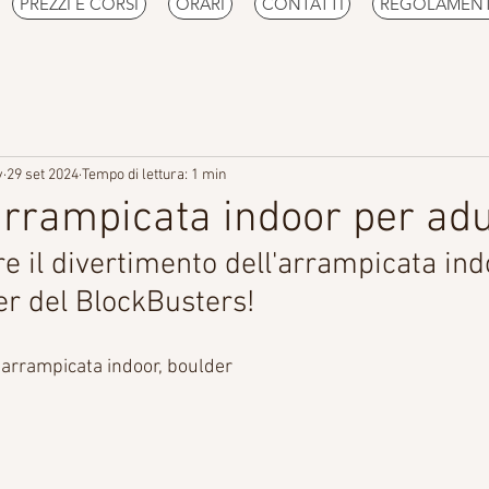
PREZZI E CORSI
ORARI
CONTATTI
REGOLAMEN
v
29 set 2024
Tempo di lettura: 1 min
arrampicata indoor per adul
re il divertimento dell'arrampicata ind
er del BlockBusters!
 arrampicata indoor, boulder