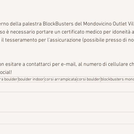
interno della palestra BlockBusters del Mondovicino Outlet Vi
so è necessario portare un certificato medico per idoneità all
 il tesseramento per l'assicurazione (possibile presso di n
 esitare a contattarci per e-mail, al numero di cellulare che
ocial!
ra boulder
boulder indoor
corsi arrampicata
corsi boulder
blockbusters mon