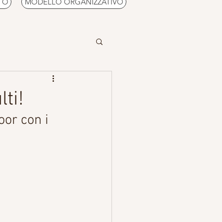
TO
MODELLO ORGANIZZATIVO
ti!
oor con i 