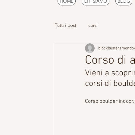
HOME
CHI SIAMO
BLOG
Tutti i post
corsi
blockbustersmondo
Corso di 
Vieni a scopri
corsi di bould
Corso boulder indoor,