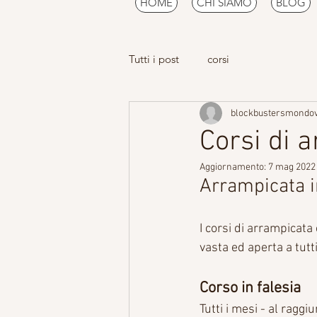
HOME
CHI SIAMO
BLOG
Tutti i post
corsi
blockbustersmondo
Corsi di a
Aggiornamento:
7 mag 2022
I corsi di arrampicat
vasta ed aperta a tutti
Corso in falesia
Tutti i mesi - al ragg