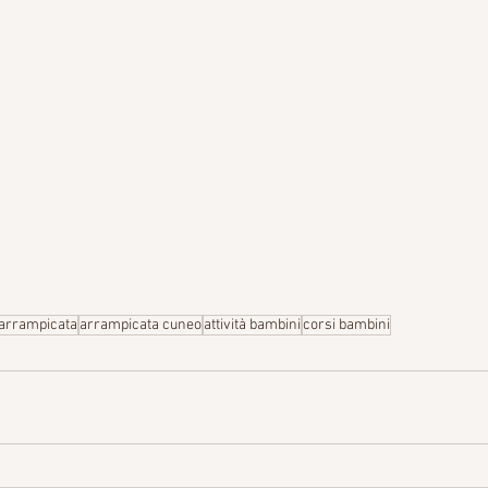
arrampicata
arrampicata cuneo
attività bambini
corsi bambini