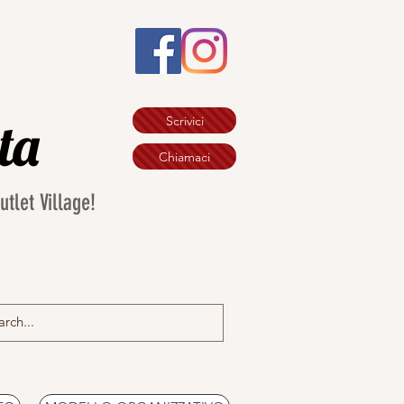
ata
Scrivici
Chiamaci
let Village!