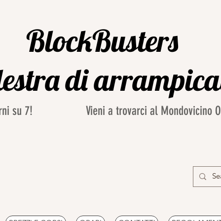
BlockBusters
estra di arrampic
iorni su 7! Vieni a trovarci al Mondovicino Out