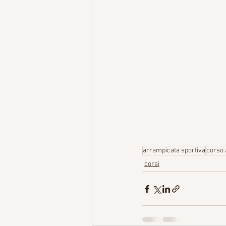
arrampicata sportiva
corso 
corsi