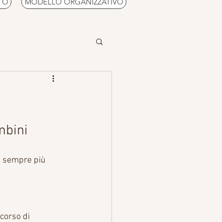
TO
MODELLO ORGANIZZATIVO
Arrampicata in falesia, boulder indoor, corsi per bambini	
a sempre più 
corso di 