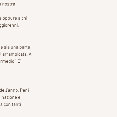
a nostra 
a oppure a chi 
ggiorenni.
e sia una parte 
l'arrampicata. A 
rmedio". E' 
ell'anno. Per i 
dinazione e 
a con tanti 